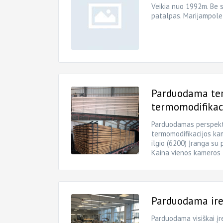
Veikia nuo 1992m. Be s
patalpas. Marijampole
Parduodama te
termomodifikac
Parduodamas perspekt
termomodifikacijos ka
ilgio (6200) Įranga su
Kaina vienos kameros
Parduodama iren
Parduodama visiškai įre