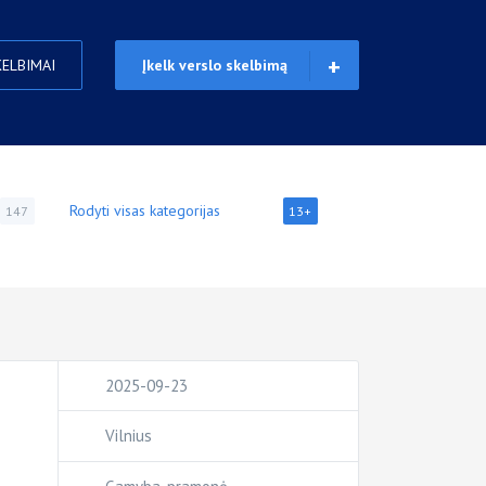
KELBIMAI
Įkelk verslo skelbimą
Rodyti visas kategorijas
147
13+
2025-09-23
Vilnius