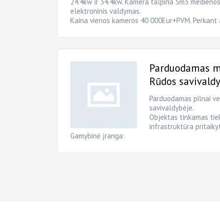
24.4kw ir 34.4kw. Kamera talpina 5m3 medienos,
elektroninis valdymas.
Kaina vienos kameros 40 000Eur+PVM. Perkant 
Parduodamas me
Rūdos savivald
Parduodamas pilnai ve
savivaldybėje.
Objektas tinkamas tiek
infrastruktūra pritaik
Gamybinė įranga:
Puslapiai