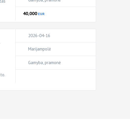
tas
40,000
EUR
2026-04-16
ų
Marijampolė
Gamyba, pramonė
to.