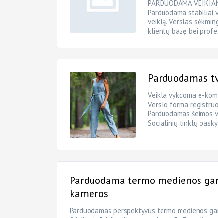
PARDUODAMA VEIKIAN
Parduodama stabiliai 
veiklą. Verslas sėkming
klientų bazę bei prof
Parduodamas tva
Veikla vykdoma e-komer
Verslo forma registruot
Parduodamas šeimos ve
Socialinių tinklų pask
Parduodama termo medienos gam
kameros
Parduodamas perspektyvus termo medienos gamy