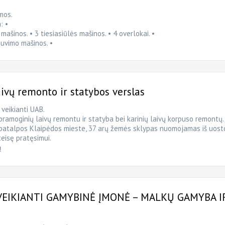
mos.
: •
mašinos. • 3 tiesiasiūlės mašinos. • 4 overlokai. •
iuvimo mašinos. •
vų remonto ir statybos verslas
eikianti UAB.
pramoginių laivų remontu ir statyba bei karinių laivų korpuso remontų.
patalpos Klaipėdos mieste, 37 arų žemės sklypas nuomojamas iš uost
teisę pratęsimui.
ą
EIKIANTI GAMYBINĖ ĮMONĖ – MALKŲ GAMYBA I