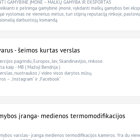
TI GAMYBINĖ ĮMONĖ – MALKŲ GAMYBA IR EKSPORTAS
veikianti ir pelninga gamybinė įmonė, vykdanti malkų gamybos bei eks
ai vystomas ne vienerius metus, turi stiprią reputaciją rinkoje, pastovi
esionalią darbuotojų komandą.
rus - šeimos kurtas verslas
cijos pagrindu, Europos, Jav, Skandinavijos, rinkose.
a kaip - MB ( Mažoji Bendrija )
rslas, nuotraukos / video visos darytos mūsų
yros – „Instagram“ ir „Facebook“
ybos įranga- medienos termomodifikacijos
bos varslas- įranga medienos termodifikacijos kameros. Yra du viene