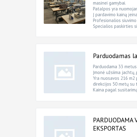
masinei gamybai.
Patalpos yra nuomoja
Į pardavimo kainą įeina
Profesionalios siuvimo 
Specialios paskirties s
Parduodamas lai
Parduodama 33 metus v
Įmonė užsiima jachtų, 
Yra nuosavos 216 m2 
direkcijos 50 metų su 
Kaina pagal susitarim
PARDUODAMA V
EKSPORTAS