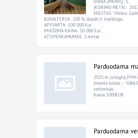
DIRBA ŽMONIŲ: 1.
ĮKŪRIMO METAI: 201
MIESTAS: Vilnius. Galim
BUHALTERIJA: 100 % skaidri ir tvarkinga.
APYVARTA: 100 000 Eur.
PRAŠOMA KAINA: 50 000 Eur.
ATSIPERKAMUMAS: 2 metai.
Parduodama maž
2023 m. įsteigta, PVM 
Įmonės kodas – 306639
sektoriuje.
Kaina 1000EUR
Parduodama vei