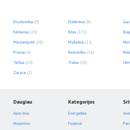
Druskininkai
(9)
Elektrėnai
(8)
Gar
Kėdainiai
(15)
Kitas
(172)
Kla
Marijampolė
(20)
Mažeikiai
(11)
Ner
Prienai
(4)
Radviliškis
(16)
Roki
Telšiai
(15)
Trakai
(10)
Ukm
Zarasai
(3)
Daugiau
Kategorijos
Sri
Apie mus
Energetika
Inve
Naujienos
Finansai
Par