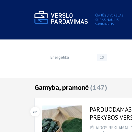
ČIA JŪSŲ VERSLAS
SURAS NAUJUS
SAVININKUS
Energetika
13
Gamyba, pramonė
(147)
PARDUODAMAS 
PREKYBOS VER
IŠLAIDOS REKLAMAI: 2