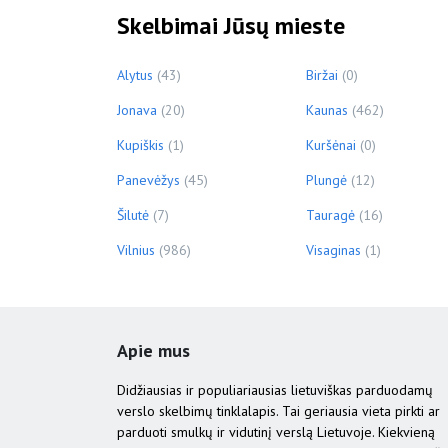
Skelbimai Jūsų mieste
Alytus
(43)
Biržai
(0)
Jonava
(20)
Kaunas
(462)
Kupiškis
(1)
Kuršėnai
(0)
Panevėžys
(45)
Plungė
(12)
Šilutė
(7)
Tauragė
(16)
Vilnius
(986)
Visaginas
(1)
Apie mus
Didžiausias ir populiariausias lietuviškas parduodamų
verslo skelbimų tinklalapis. Tai geriausia vieta pirkti ar
parduoti smulkų ir vidutinį verslą Lietuvoje. Kiekvieną