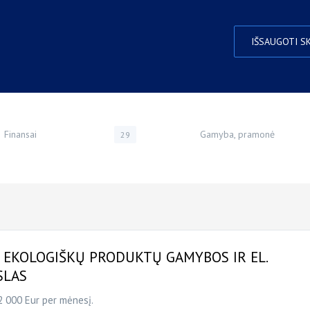
IŠSAUGOTI S
Finansai
Gamyba, pramonė
29
EKOLOGIŠKŲ PRODUKTŲ GAMYBOS IR EL.
SLAS
 000 Eur per mėnesį.