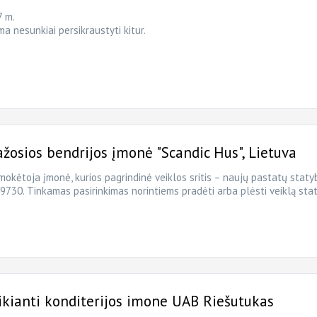
7 m.
a nesunkiai persikraustyti kitur.
osios bendrijos įmonė "Scandic Hus", Lietuva
mokėtoja įmonė, kurios pagrindinė veiklos sritis – naujų pastatų staty
730. Tinkamas pasirinkimas norintiems pradėti arba plėsti veiklą sta
kianti konditerijos imone UAB Riešutukas