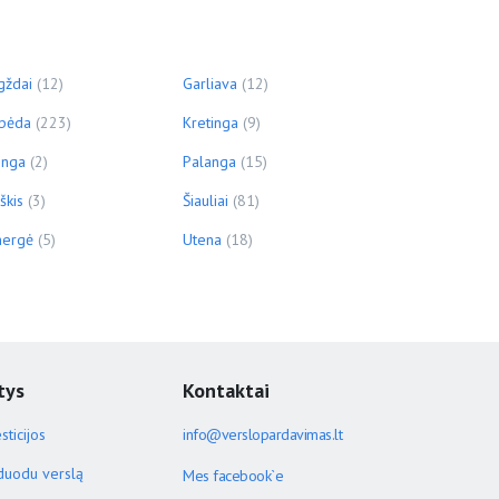
gždai
(12)
Garliava
(12)
ipėda
(223)
Kretinga
(9)
inga
(2)
Palanga
(15)
škis
(3)
Šiauliai
(81)
ergė
(5)
Utena
(18)
tys
Kontaktai
sticijos
info@verslopardavimas.lt
duodu verslą
Mes facebook`e