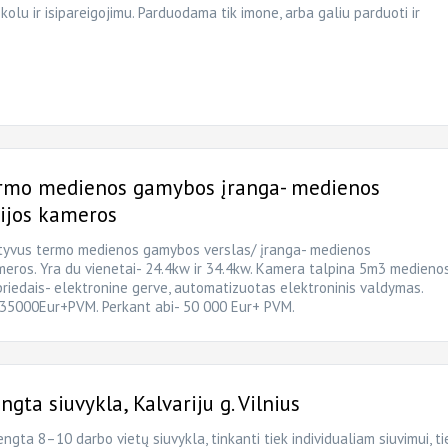
kolu ir isipareigojimu. Parduodama tik imone, arba galiu parduoti ir
rmo medienos gamybos įranga- medienos
ijos kameros
yvus termo medienos gamybos verslas/ įranga- medienos
meros. Yra du vienetai- 24.4kw ir 34.4kw. Kamera talpina 5m3 medieno
 priedais- elektronine gerve, automatizuotas elektroninis valdymas.
 35000Eur+PVM. Perkant abi- 50 000 Eur+ PVM.
gta siuvykla, Kalvariju g. Vilnius
ngta 8–10 darbo vietų siuvykla, tinkanti tiek individualiam siuvimui, ti