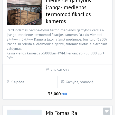
medienos gamybos
įranga- medienos
termomodifikacijos
kameros
Parduodamas perspektyvus termo medienos gamybos verslas/
įranga- medienos termomodifikacijos kameros. Yra du vienetai-
24.4kw ir 34.4kw. Kamera talpina 5m3 medienos, 6m ilgio (6200)
Įranga su priedais- elektronine gerve, automatizuotas elektroninis
valdymas.
Kaina vienos kameros 35000Eur+PVM. Perkant abi- 50 000 Eur+
PVM.
2026-07-13
Klaipėda
Gamyba, pramonė
35,000
EUR
Mb Tomas Ra