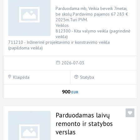
Parduodama mb, Veikia beveik 7metai,
be skolų.Pardavimo pajamos 67 283 €
2025m.Turi PVM.
Veiklos
812300 - Kita valymo veikla (pagrindinė
veikla)
711210 - Inžinerinė projektavimo ir konstravimo veikla
(papildoma veikla)
2026-07-03
Klaipėda
Statyba
900
EUR
Parduodamas laivų
remonto ir statybos
verslas