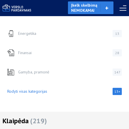
Įkelk skelbimą
NEMOKAMAI
Energetika
13
Finansai
28
Gamyba, pramonė
147
Rodyti visas kategorijas
13+
Klaipėda
(219)