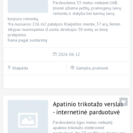
Parduodama 33 metus veikianti UAB.
Įmonė užsiima jachtų, pramoginių laivų
remontu ir statyba bei karinių laivų
korpuso remontų.
Yra nuosavos 216 m2 patalpos Klaipėdos mieste, 37 arų žemės
sklypas nuomojamas iš uosto direkcijos 50 metų su teisę
pratęsimui.
Kaina pagal susitarimą
2026-06-12
Klaipėda
Gamyba, pramonė
Apatinio trikotažo verslas
- internetinė parduotuvė
Parduodama ilgus metus veikiantį
apatinio trikotažo elektroninė