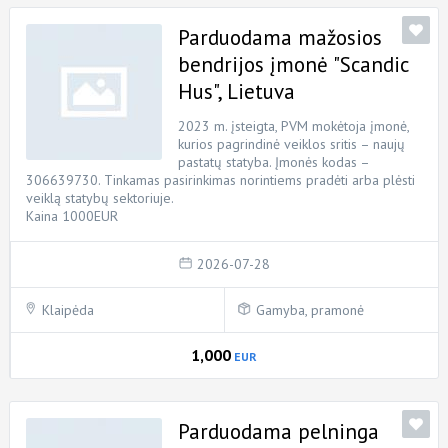
Parduodama mažosios
bendrijos įmonė "Scandic
Hus", Lietuva
2023 m. įsteigta, PVM mokėtoja įmonė,
kurios pagrindinė veiklos sritis – naujų
pastatų statyba. Įmonės kodas –
306639730. Tinkamas pasirinkimas norintiems pradėti arba plėsti
veiklą statybų sektoriuje.
Kaina 1000EUR
2026-07-28
Klaipėda
Gamyba, pramonė
1,000
EUR
Parduodama pelninga