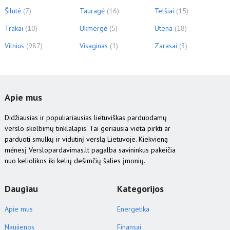
Šilutė
(7)
Tauragė
(16)
Telšiai
(15)
Trakai
(10)
Ukmergė
(5)
Utena
(18)
Vilnius
(987)
Visaginas
(1)
Zarasai
(3)
Apie mus
Didžiausias ir populiariausias lietuviškas parduodamų
verslo skelbimų tinklalapis. Tai geriausia vieta pirkti ar
parduoti smulkų ir vidutinį verslą Lietuvoje. Kiekvieną
mėnesį Verslopardavimas.lt pagalba savininkus pakeičia
nuo keliolikos iki kelių dešimčių šalies įmonių.
Daugiau
Kategorijos
Apie mus
Energetika
Naujienos
Finansai