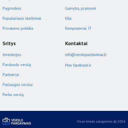
Pagrindinis
Gamyba, pramonė
Populiariausi skelbimai
Kita
Privatumo politika
Kompiuteriai, IT
Sritys
Kontaktai
Investicijos
info@verslopardavimas.lt
Parduodu verslą
Mes facebook`e
Partneriai
Paslaugos verslui
Perku verslą
Visos teisės saugomos © 2026