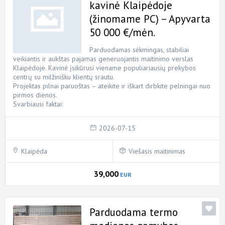
kavinė Klaipėdoje
(žinomame PC) – Apyvarta
50 000 €/mėn.
Parduodamas sėkmingas, stabiliai
veikiantis ir aukštas pajamas generuojantis maitinimo verslas
Klaipėdoje. Kavinė įsikūrusi viename populiariausių prekybos
centrų su milžinišku klientų srautu.
Projektas pilnai paruoštas – ateikite ir iškart dirbkite pelningai nuo
pirmos dienos.
Svarbiausi faktai:
2026-07-15
Klaipėda
Viešasis maitinimas
39,000
EUR
Parduodama termo