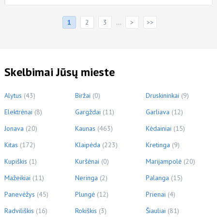
Puslapiai
1
2
3
…
>
>>
Skelbimai Jūsų mieste
Alytus
(43)
Biržai
(0)
Druskininkai
(9)
Elektrėnai
(8)
Gargždai
(11)
Garliava
(12)
Jonava
(20)
Kaunas
(463)
Kėdainiai
(15)
Kitas
(172)
Klaipėda
(223)
Kretinga
(9)
Kupiškis
(1)
Kuršėnai
(0)
Marijampolė
(20)
Mažeikiai
(11)
Neringa
(2)
Palanga
(15)
Panevėžys
(45)
Plungė
(12)
Prienai
(4)
Radviliškis
(16)
Rokiškis
(3)
Šiauliai
(81)