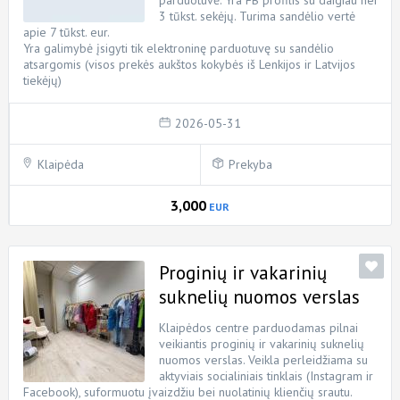
parduotuvė. Yra FB profilis su daigiau nei
3 tūkst. sekėjų. Turima sandėlio vertė
apie 7 tūkst. eur.
Yra galimybė įsigyti tik elektroninę parduotuvę su sandėlio
atsargomis (visos prekės aukštos kokybės iš Lenkijos ir Latvijos
tiekėjų)
2026-05-31
Klaipėda
Prekyba
3,000
EUR
Proginių ir vakarinių
suknelių nuomos verslas
Klaipėdos centre parduodamas pilnai
veikiantis proginių ir vakarinių suknelių
nuomos verslas. Veikla perleidžiama su
aktyviais socialiniais tinklais (Instagram ir
Facebook), suformuotu įvaizdžiu bei nuolatinių klienčių srautu.