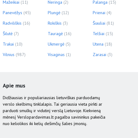
Mažeikiai
(11)
Neringa
(2)
Palanga
(15)
Panevėžys
(45)
Plungė
(12)
Prienai
(4)
Radviliškis
(16)
Rokiškis
(3)
Šiauliai
(81)
Šilutė
(7)
Tauragė
(16)
Telšiai
(15)
Trakai
(10)
Ukmergė
(5)
Utena
(18)
Vilnius
(987)
Visaginas
(1)
Zarasai
(3)
Apie mus
Didžiausias ir populiariausias lietuviškas parduodamų
verslo skelbimų tinklalapis. Tai geriausia vieta pirkti ar
parduoti smulkų ir vidutinį verslą Lietuvoje. Kiekvieną
mėnesį Verslopardavimas.lt pagalba savininkus pakeičia
nuo keliolikos iki kelių dešimčių šalies įmonių.