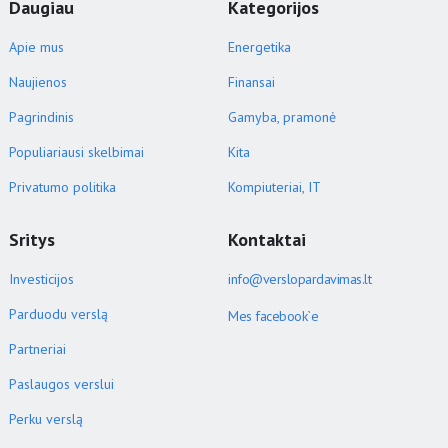
Daugiau
Kategorijos
Apie mus
Energetika
Naujienos
Finansai
Pagrindinis
Gamyba, pramonė
Populiariausi skelbimai
Kita
Privatumo politika
Kompiuteriai, IT
Sritys
Kontaktai
Investicijos
info@verslopardavimas.lt
Parduodu verslą
Mes facebook`e
Partneriai
Paslaugos verslui
Perku verslą