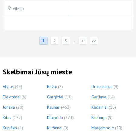
Vilnius
Puslapiai
1
2
3
…
>
>>
Skelbimai Jūsų mieste
Alytus
(43)
Biržai
(2)
Druskininkai
(9)
Elektrėnai
(8)
Gargždai
(11)
Garliava
(14)
Jonava
(20)
Kaunas
(463)
Kėdainiai
(15)
Kitas
(172)
Klaipėda
(223)
Kretinga
(9)
Kupiškis
(1)
Kuršėnai
(0)
Marijampolė
(20)