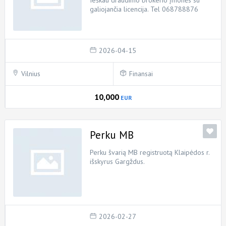
Ieškau draudimo brokerio įmonės su
galiojančia licencija. Tel 068788876
2026-04-15
Vilnius
Finansai
10,000
EUR
Perku MB
Perku švarią MB registruotą Klaipėdos r.
išskyrus Gargždus.
2026-02-27