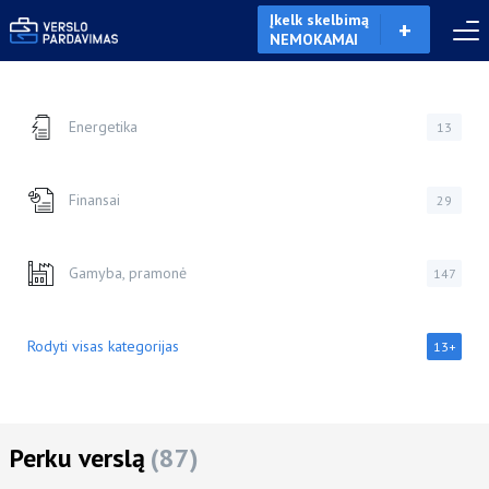
Įkelk skelbimą
NEMOKAMAI
Energetika
13
Finansai
29
Gamyba, pramonė
147
Rodyti visas kategorijas
13+
Perku verslą
(87)