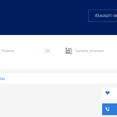
IŠSAUGOTI S
Finansai
Gamyba, pramonė
30
las