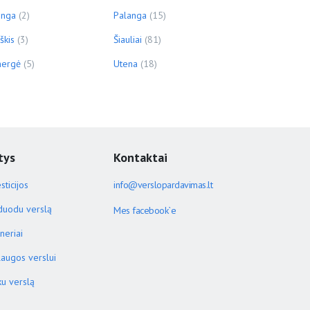
inga
(2)
Palanga
(15)
škis
(3)
Šiauliai
(81)
ergė
(5)
Utena
(18)
tys
Kontaktai
sticijos
info@verslopardavimas.lt
duodu verslą
Mes facebook`e
neriai
laugos verslui
ku verslą