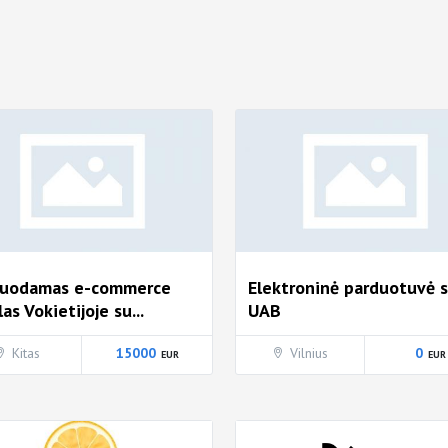
duodamas e-commerce
Elektroninė parduotuvė 
las Vokietijoje su...
UAB
Kitas
15000
Vilnius
0