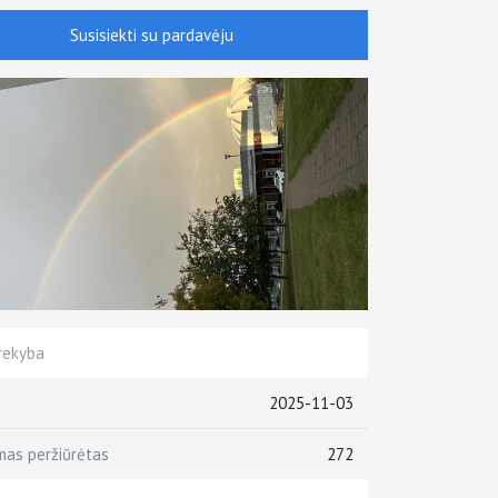
Susisiekti su pardavėju
rekyba
2025-11-03
mas peržiūrėtas
272