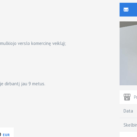
mulkiojo verslo komercinę veiklą);
je dirbantį jau 9 metus.
P
Data
Skelbi
0
EUR