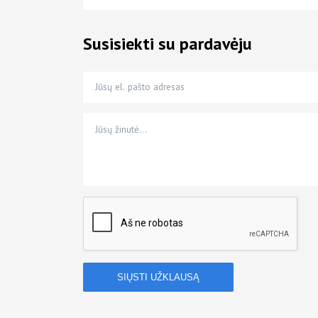
Susisiekti su pardavėju
Jūsų el. pašto adresas
Jūsų telefono numeris
Jūsų žinutė…
*
*