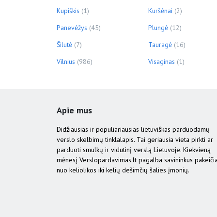
Kupiškis
(1)
Kuršėnai
(2)
Panevėžys
(45)
Plungė
(12)
Šilutė
(7)
Tauragė
(16)
Vilnius
(986)
Visaginas
(1)
Apie mus
Didžiausias ir populiariausias lietuviškas parduodamų
verslo skelbimų tinklalapis. Tai geriausia vieta pirkti ar
parduoti smulkų ir vidutinį verslą Lietuvoje. Kiekvieną
mėnesį Verslopardavimas.lt pagalba savininkus pakeiči
nuo keliolikos iki kelių dešimčių šalies įmonių.