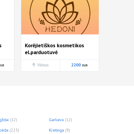
s
Korėjietiškos kosmetikos
el.parduotuvė
Vilnius
2200
gždai
(12)
Garliava
(12)
ipėda
(223)
Kretinga
(9)