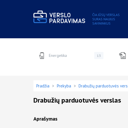
ČIA JŪSŲ VERSLAS
SURAS NAUJUS
SAVININKUS
Energetika
13
Pradžia
>
Prekyba
>
Drabužių parduotuvės vers
Drabužių parduotuvės verslas
Aprašymas