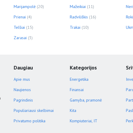
Marijampolė
(20)
Mažeikiai
(11)
Ner
Prienai
(4)
Radviliškis
(16)
Roki
Telšiai
(15)
Trakai
(10)
Ukm
Zarasai
(3)
Daugiau
Kategorijos
Sri
Apie mus
Energetika
Inve
Naujienos
Finansai
Par
a
Pagrindinis
Gamyba, pramonė
Part
Populiariausi skelbimai
Kita
Pas
Privatumo politika
Kompiuteriai, IT
Per