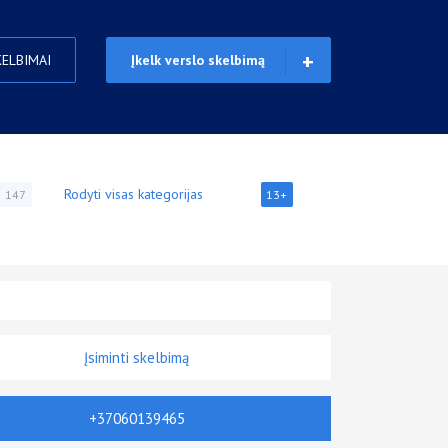
KELBIMAI
Įkelk verslo skelbimą
Rodyti visas kategorijas
147
13+
Įsiminti skelbimą
+37060139465