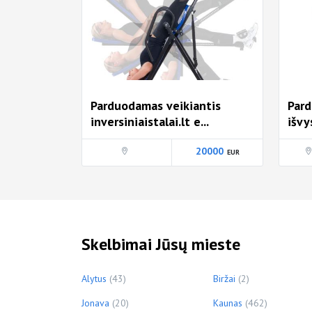
Parduodamas veikiantis
Pard
inversiniaistalai.lt e...
išvy
20000
Skelbimai Jūsų mieste
Alytus
(43)
Biržai
(2)
Jonava
(20)
Kaunas
(462)