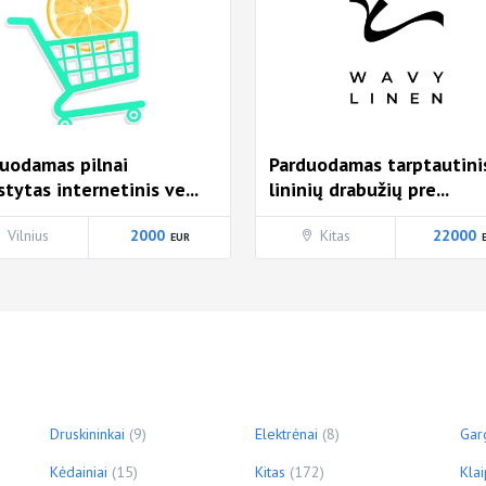
uodamas pilnai
Parduodamas tarptautini
stytas internetinis ve...
lininių drabužių pre...
Vilnius
2000
Kitas
22000
Druskininkai
(9)
Elektrėnai
(8)
Gar
Kėdainiai
(15)
Kitas
(172)
Kla