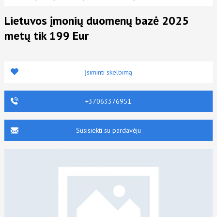
Lietuvos įmonių duomenų bazė 2025
metų tik 199 Eur
Įsiminti skelbimą
+37063376951
Susisiekti su pardavėju