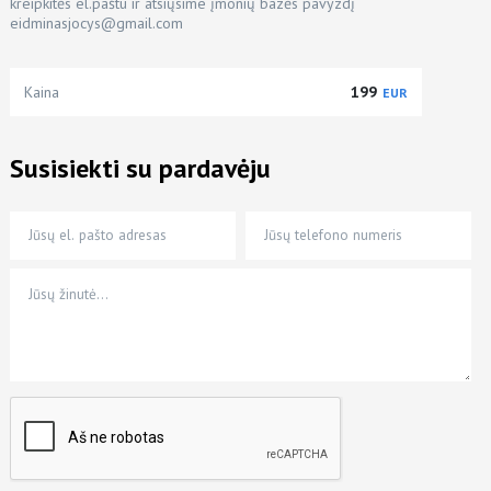
kreipkitės el.paštu ir atsiųsime įmonių bazės pavyzdį
eidminasjocys@gmail.com
Kaina
199
EUR
Susisiekti su pardavėju
Jūsų el. pašto adresas
Jūsų telefono numeris
Jūsų žinutė…
*
*