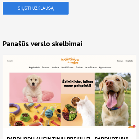
Panašūs verslo skelbimai
PARDUODU AUGINTINIŲ PREKIŲ EL. PARDUOTUVĘ