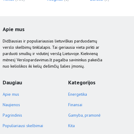
Apie mus
Didžiausias ir populiariausias lietuviškas parduodamų
verslo skelbimų tinklalapis. Tai geriausia vieta pirkti ar
parduoti smulkų ir vidutinį verslą Lietuvoje. Kiekvieną
mėnesį Verslopardavimas.lt pagalba savininkus pakeičia
nuo keliolikos iki kelių dešimčių šalies įmonių.
Daugiau
Kategorijos
Apie mus
Energetika
Naujienos
Finansai
Pagrindinis
Gamyba, pramonė
Populiariausi skelbimai
Kita