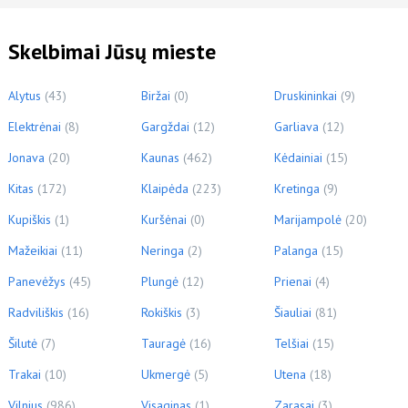
Skelbimai Jūsų mieste
Alytus
(43)
Biržai
(0)
Druskininkai
(9)
Elektrėnai
(8)
Gargždai
(12)
Garliava
(12)
Jonava
(20)
Kaunas
(462)
Kėdainiai
(15)
Kitas
(172)
Klaipėda
(223)
Kretinga
(9)
Kupiškis
(1)
Kuršėnai
(0)
Marijampolė
(20)
Mažeikiai
(11)
Neringa
(2)
Palanga
(15)
Panevėžys
(45)
Plungė
(12)
Prienai
(4)
Radviliškis
(16)
Rokiškis
(3)
Šiauliai
(81)
Šilutė
(7)
Tauragė
(16)
Telšiai
(15)
Trakai
(10)
Ukmergė
(5)
Utena
(18)
Vilnius
(986)
Visaginas
(1)
Zarasai
(3)