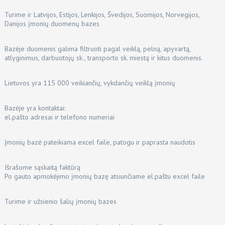
Turime ir Latvijos, Estijos, Lenkijos, Švedijos, Suomijos, Norvegijos,
Danijos įmonių duomenų bazes
Bazėje duomenis galima filtruoti pagal veiklą, pelną, apyvartą,
atlyginimus, darbuotojų sk., transporto sk. miestą ir kitus duomenis.
Lietuvos yra 115 000 veikiančių, vykdančių veiklą įmonių
Bazėje yra kontaktai:
el.pašto adresai ir telefono numeriai
Įmonių bazė pateikiama excel faile, patogu ir paprasta naudotis
Išrašome sąskaitą faktūrą
Po gauto apmokėjimo įmonių bazę atsiunčiame el.paštu excel faile
Turime ir užsienio šalių įmonių bazes