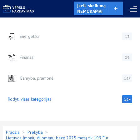
Įkelk skelbimą
NEMOKAMAI
Energetika
13
Finansai
29
Gamyba, pramonė
147
Rodyti visas kategorijas
13+
Pradžia
>
Prekyba
>
Lietuvos įmonių duomenų bazė 2025 metų tik 199 Eur