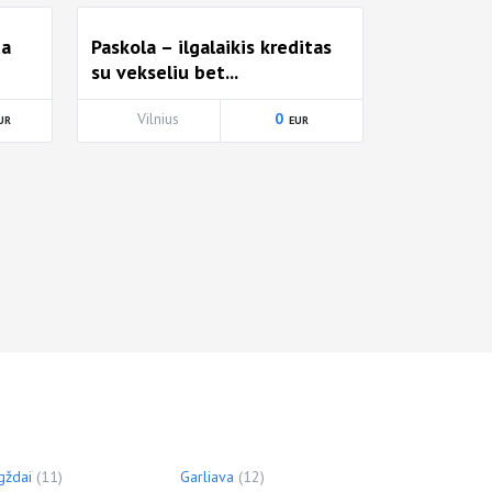
ta
Paskola – ilgalaikis kreditas
su vekseliu bet...
Vilnius
0
gždai
(11)
Garliava
(12)