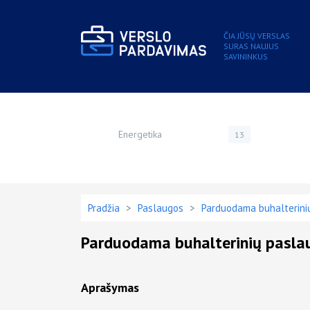
ČIA JŪSŲ VERSLAS
SURAS NAUJUS
SAVININKUS
Energetika
13
Pradžia
>
Paslaugos
>
Parduodama buhalterini
Parduodama buhalterinių pasla
Aprašymas