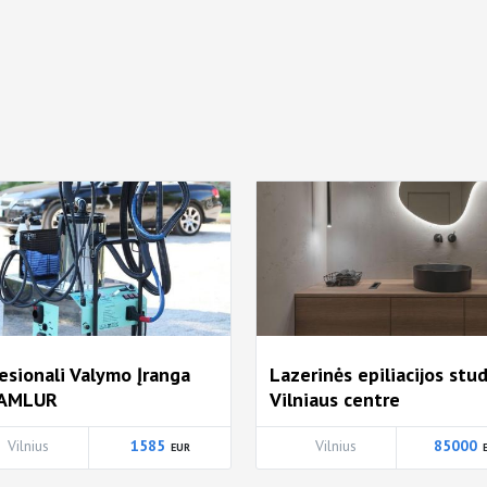
esionali Valymo Įranga
Lazerinės epiliacijos stud
AMLUR
Vilniaus centre
Vilnius
1585
Vilnius
85000