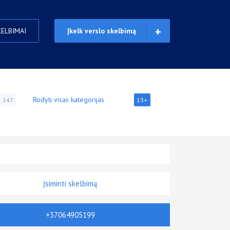
KELBIMAI
Įkelk verslo skelbimą
Rodyti visas kategorijas
147
13+
Įsiminti skelbimą
+37064905199