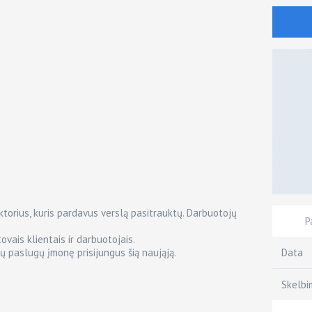
ektorius, kuris pardavus verslą pasitrauktų. Darbuotojų
P
ovais klientais ir darbuotojais.
Data
ų paslugų įmonę prisijungus šią naująją.
Skelbi