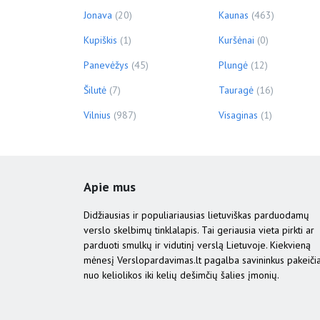
Jonava
(20)
Kaunas
(463)
Kupiškis
(1)
Kuršėnai
(0)
Panevėžys
(45)
Plungė
(12)
Šilutė
(7)
Tauragė
(16)
Vilnius
(987)
Visaginas
(1)
Apie mus
Didžiausias ir populiariausias lietuviškas parduodamų
verslo skelbimų tinklalapis. Tai geriausia vieta pirkti ar
parduoti smulkų ir vidutinį verslą Lietuvoje. Kiekvieną
mėnesį Verslopardavimas.lt pagalba savininkus pakeiči
nuo keliolikos iki kelių dešimčių šalies įmonių.