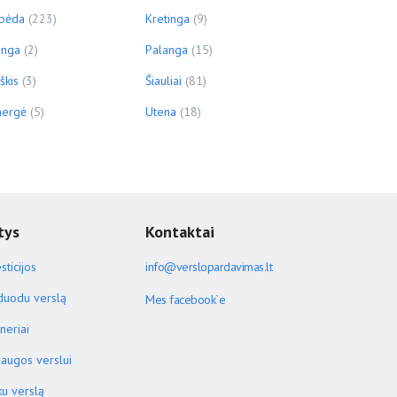
ipėda
(223)
Kretinga
(9)
inga
(2)
Palanga
(15)
škis
(3)
Šiauliai
(81)
ergė
(5)
Utena
(18)
tys
Kontaktai
sticijos
info@verslopardavimas.lt
duodu verslą
Mes facebook`e
neriai
laugos verslui
ku verslą