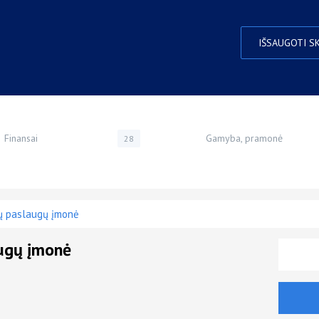
IŠSAUGOTI S
Finansai
Gamyba, pramonė
28
ų paslaugų įmonė
ugų įmonė