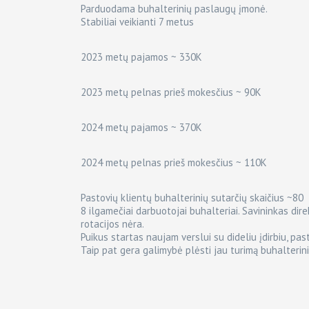
Parduodama buhalterinių paslaugų įmonė.
Stabiliai veikianti 7 metus
2023 metų pajamos ~ 330K
2023 metų pelnas prieš mokesčius ~ 90K
2024 metų pajamos ~ 370K
2024 metų pelnas prieš mokesčius ~ 110K
Pastovių klientų buhalterinių sutarčių skaičius ~80
8 ilgamečiai darbuotojai buhalteriai. Savininkas dir
rotacijos nėra.
Puikus startas naujam verslui su dideliu įdirbiu, past
Taip pat gera galimybė plėsti jau turimą buhalterini