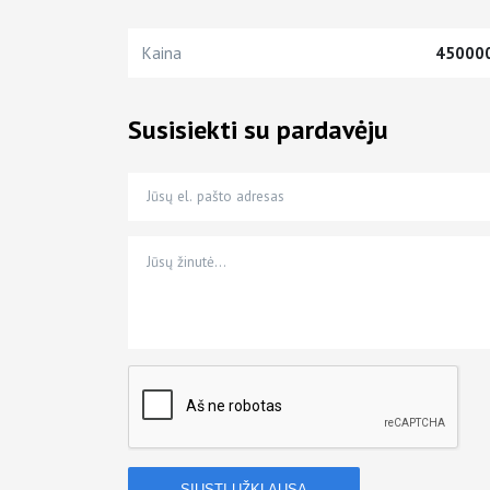
Kaina
45000
Susisiekti su pardavėju
Jūsų el. pašto adresas
Jūsų telefono numeris
Jūsų žinutė…
*
*