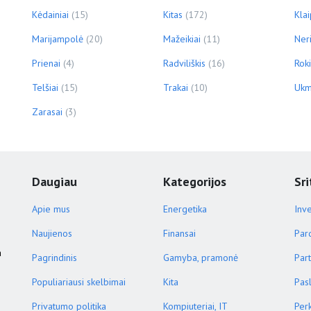
Kėdainiai
(15)
Kitas
(172)
Kla
Marijampolė
(20)
Mažeikiai
(11)
Ner
Prienai
(4)
Radviliškis
(16)
Roki
Telšiai
(15)
Trakai
(10)
Ukm
Zarasai
(3)
Daugiau
Kategorijos
Sri
Apie mus
Energetika
Inve
Naujienos
Finansai
Par
a
Pagrindinis
Gamyba, pramonė
Part
Populiariausi skelbimai
Kita
Pas
Privatumo politika
Kompiuteriai, IT
Per