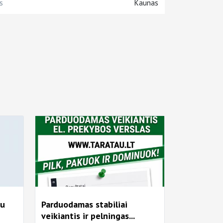
s
Kaunas
su
Parduodamas stabiliai
veikiantis ir pelningas...