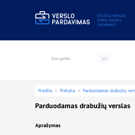
ČIA JŪSŲ VERSLAS
SURAS NAUJUS
SAVININKUS
Energetika
13
Pradžia
>
Prekyba
>
Parduodamas drabužių ver
Parduodamas drabužių verslas
Aprašymas