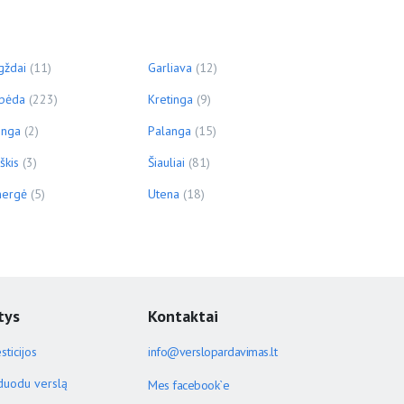
gždai
(11)
Garliava
(12)
ipėda
(223)
Kretinga
(9)
inga
(2)
Palanga
(15)
škis
(3)
Šiauliai
(81)
ergė
(5)
Utena
(18)
tys
Kontaktai
sticijos
info@verslopardavimas.lt
duodu verslą
Mes facebook`e