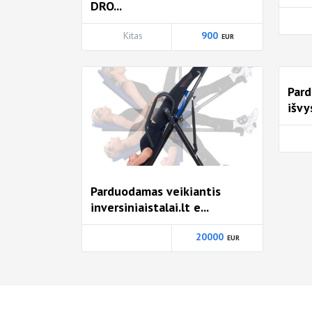
DRO...
Kitas
900
Pard
išvy
Parduodamas veikiantis
inversiniaistalai.lt e...
20000