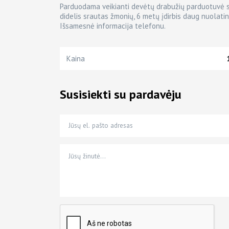
Parduodama veikianti devėtų drabužių parduotuvė su 
didelis srautas žmonių, 6 metų įdirbis daug nuolatini
Išsamesnė informacija telefonu.
Kaina
Susisiekti su pardavėju
Jūsų el. pašto adresas
Jūsų telefono numeris
Jūsų žinutė…
*
*