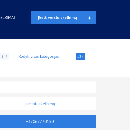
KELBIMAI
Įkelk verslo skelbimą
Rodyti visas kategorijas
147
13+
Įsiminti skelbimą
+37067770150