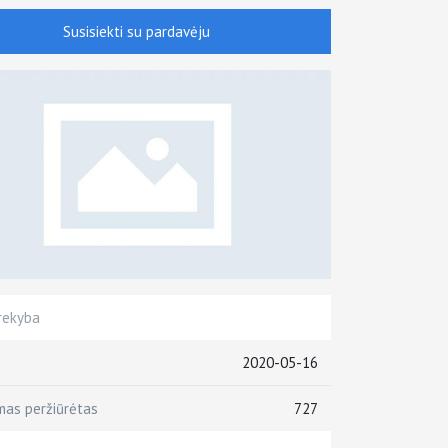
Susisiekti su pardavėju
rekyba
2020-05-16
mas peržiūrėtas
727