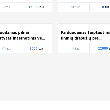
Kitas
15000
Vilnius
0
uodamas pilnai
Parduodamas tarptautini
stytas internetinis ve...
lininių drabužių pre...
Vilnius
2000
Kitas
22000