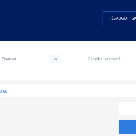
IŠSAUGOTI S
Finansai
Gamyba, pramonė
28
slas