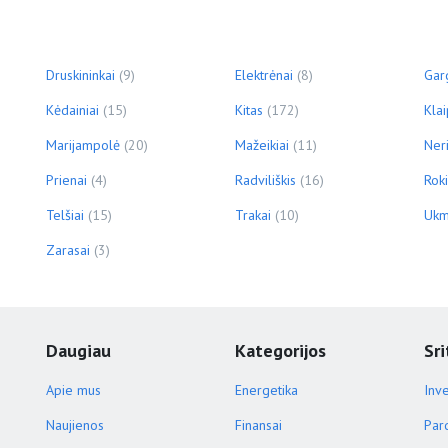
Druskininkai
(9)
Elektrėnai
(8)
Gar
Kėdainiai
(15)
Kitas
(172)
Kla
Marijampolė
(20)
Mažeikiai
(11)
Ner
Prienai
(4)
Radviliškis
(16)
Roki
Telšiai
(15)
Trakai
(10)
Ukm
Zarasai
(3)
Daugiau
Kategorijos
Sri
Apie mus
Energetika
Inve
Naujienos
Finansai
Par