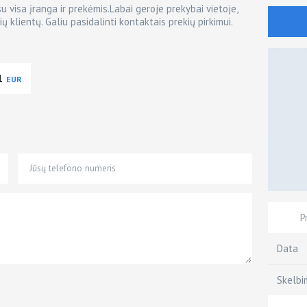
visa įranga ir prekėmis.Labai geroje prekybai vietoje,
ų klientų. Galiu pasidalinti kontaktais prekių pirkimui.
1
EUR
P
Data
Skelbi