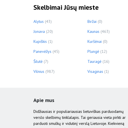
Skelbimai Jūsų mieste
Alytus
(43)
Biržai
(0)
Jonava
(20)
Kaunas
(463)
Kupiškis
(1)
Kuršėnai
(0)
Panevėžys
(45)
Plungė
(12)
Šilutė
(7)
Tauragė
(16)
Vilnius
(987)
Visaginas
(1)
Apie mus
Didžiausias ir populiariausias lietuviškas parduodamų
verslo skelbimų tinklalapis. Tai geriausia vieta pirkti ar
parduoti smulkų ir vidutinį verslą Lietuvoje. Kiekvieną