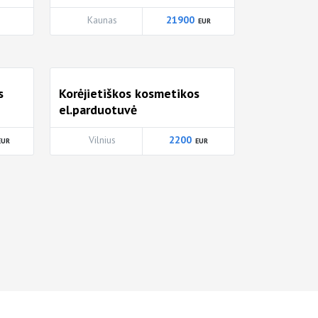
Kaunas
21900
s
Korėjietiškos kosmetikos
el.parduotuvė
Vilnius
2200