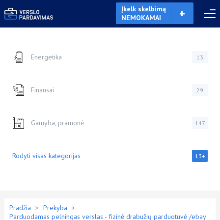
Įkelk skelbimą
NEMOKAMAI
Energetika
13
Finansai
29
Gamyba, pramonė
147
Rodyti visas kategorijas
13+
Pradžia
>
Prekyba
>
Parduodamas pelningas verslas - fizinė drabužių parduotuvė /ebay