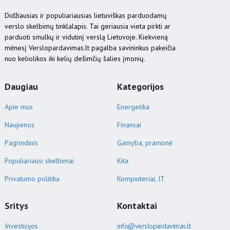
Didžiausias ir populiariausias lietuviškas parduodamų
verslo skelbimų tinklalapis. Tai geriausia vieta pirkti ar
parduoti smulkų ir vidutinį verslą Lietuvoje. Kiekvieną
mėnesį Verslopardavimas.lt pagalba savininkus pakeičia
nuo keliolikos iki kelių dešimčių šalies įmonių.
Daugiau
Kategorijos
Apie mus
Energetika
Naujienos
Finansai
Pagrindinis
Gamyba, pramonė
Populiariausi skelbimai
Kita
Privatumo politika
Kompiuteriai, IT
Sritys
Kontaktai
Investicijos
info@verslopardavimas.lt