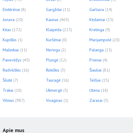
Elektrėnai
(8)
Gargždai
(11)
Garliava
(14)
Jonava
(20)
Kaunas
(463)
Kėdainiai
(15)
Kitas
(172)
Klaipėda
(223)
Kretinga
(9)
Kupiškis
(1)
Kuršėnai
(0)
Marijampolė
(20)
Mažeikiai
(11)
Neringa
(2)
Palanga
(15)
Panevėžys
(45)
Plungė
(12)
Prienai
(4)
Radviliškis
(16)
Rokiškis
(3)
Šiauliai
(81)
Šilutė
(7)
Tauragė
(16)
Telšiai
(15)
Trakai
(10)
Ukmergė
(5)
Utena
(18)
Vilnius
(987)
Visaginas
(1)
Zarasai
(3)
Apie mus