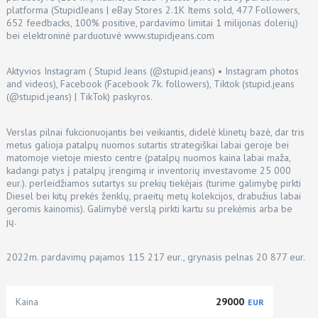
platforma (
StupidJeans | eBay Stores
2.1K Items sold, 477 Followers,
652 feedbacks, 100% positive, pardavimo limitai 1 milijonas dolerių)
bei elektroninė parduotuvė
www.stupidjeans.com
Aktyvios Instagram (
Stupid Jeans (@stupid.jeans) • Instagram photos
and videos
), Facebook (
Facebook
7k. followers), Tiktok (
stupid.jeans
(@stupid.jeans) | TikTok
) paskyros.
Verslas pilnai fukcionuojantis bei veikiantis, didelė klinetų bazė, dar tris
metus galioja patalpų nuomos sutartis strategiškai labai geroje bei
matomoje vietoje miesto centre (patalpų nuomos kaina labai maža,
kadangi patys į patalpų įrengimą ir inventorių investavome 25 000
eur.). perleidžiamos sutartys su prekių tiekėjais (turime galimybę pirkti
Diesel bei kitų prekės ženklų, praeitų metų kolekcijos, drabužius labai
geromis kainomis). Galimybė verslą pirkti kartu su prekėmis arba be
jų.
2022m. pardavimų pajamos 115 217 eur., grynasis pelnas 20 877 eur.
Kaina
29000
EUR