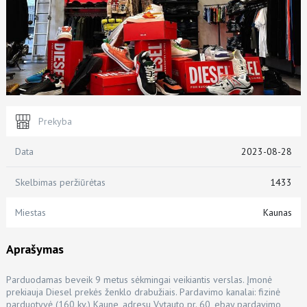
Prekyba
Data
2023-08-28
Skelbimas peržiūrėtas
1433
Miestas
Kaunas
Aprašymas
Parduodamas beveik 9 metus sėkmingai veikiantis verslas. Įmonė
prekiauja Diesel prekės ženklo drabužiais. Pardavimo kanalai: fizinė
parduotyvė (160 kv.) Kaune, adresu Vytauto pr. 60, ebay pardavimo