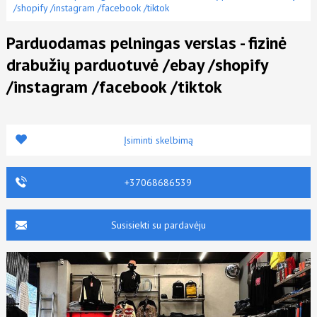
/shopify /instagram /facebook /tiktok
Parduodamas pelningas verslas - fizinė
drabužių parduotuvė /ebay /shopify
/instagram /facebook /tiktok
Įsiminti skelbimą
+37068686539
Susisiekti su pardavėju