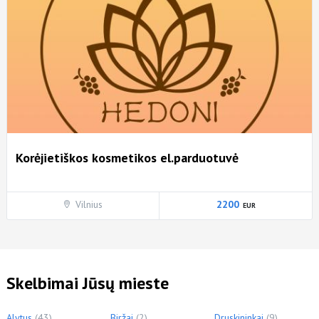
Korėjietiškos kosmetikos el.parduotuvė
Vilnius
2200
Skelbimai Jūsų mieste
Alytus
(43)
Biržai
(2)
Druskininkai
(9)