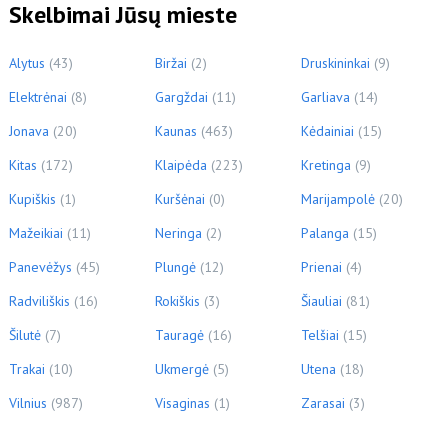
Skelbimai Jūsų mieste
Alytus
(43)
Biržai
(2)
Druskininkai
(9)
Elektrėnai
(8)
Gargždai
(11)
Garliava
(14)
Jonava
(20)
Kaunas
(463)
Kėdainiai
(15)
Kitas
(172)
Klaipėda
(223)
Kretinga
(9)
Kupiškis
(1)
Kuršėnai
(0)
Marijampolė
(20)
Mažeikiai
(11)
Neringa
(2)
Palanga
(15)
Panevėžys
(45)
Plungė
(12)
Prienai
(4)
Radviliškis
(16)
Rokiškis
(3)
Šiauliai
(81)
Šilutė
(7)
Tauragė
(16)
Telšiai
(15)
Trakai
(10)
Ukmergė
(5)
Utena
(18)
Vilnius
(987)
Visaginas
(1)
Zarasai
(3)