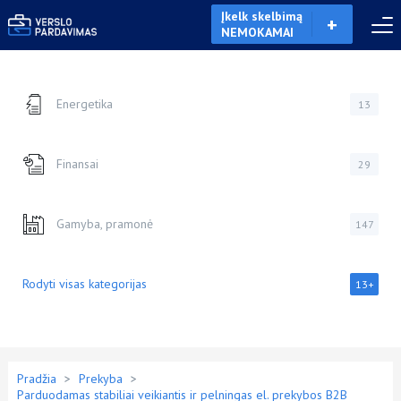
Įkelk skelbimą
NEMOKAMAI
Energetika
13
Finansai
29
Gamyba, pramonė
147
Rodyti visas kategorijas
13+
Pradžia
>
Prekyba
>
Parduodamas stabiliai veikiantis ir pelningas el. prekybos B2B