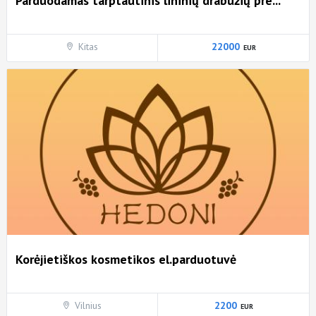
Parduodamas tarptautinis lininių drabužių pre...
Kitas
22000
Korėjietiškos kosmetikos el.parduotuvė
Vilnius
2200