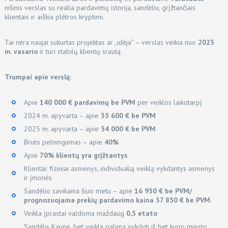
nišinis verslas su realia pardavimų istorija, sandėliu, grįžtančiais
klientais ir aiškia plėtros kryptimi.
Tai nėra naujai sukurtas projektas ar „idėja“ – verslas veikia nuo
2023
m. vasario
ir turi stabilų klientų srautą.
Trumpai apie verslą:
Apie
140 000 € pardavimų be PVM
per veiklos laikotarpį
2024 m. apyvarta – apie
35 600 € be PVM
2025 m. apyvarta – apie
54 000 € be PVM
Bruto pelningumas – apie
40%
Apie
70% klientų yra grįžtantys
Klientai: fiziniai asmenys, individualią veiklą vykdantys asmenys
ir įmonės
Sandėlio savikaina šiuo metu – apie
16 950 € be PVM/
prognozuojama prekių pardavimo kaina 37 850 € be PVM.
Veikla įprastai valdoma maždaug
0,5 etato
Sandėlis Kaune, bet veiklą galima vykdyti iš bet kurio miesto,