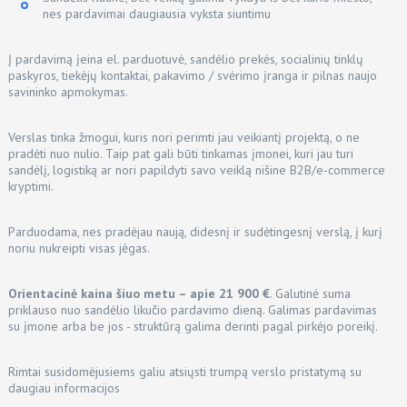
nes pardavimai daugiausia vyksta siuntimu
Į pardavimą įeina el. parduotuvė, sandėlio prekės, socialinių tinklų
paskyros, tiekėjų kontaktai, pakavimo / svėrimo įranga ir pilnas naujo
savininko apmokymas.
Verslas tinka žmogui, kuris nori perimti jau veikiantį projektą, o ne
pradėti nuo nulio. Taip pat gali būti tinkamas įmonei, kuri jau turi
sandėlį, logistiką ar nori papildyti savo veiklą nišine B2B/e-commerce
kryptimi.
Parduodama, nes pradėjau naują, didesnį ir sudėtingesnį verslą, į kurį
noriu nukreipti visas jėgas.
Orientacinė kaina šiuo metu – apie 21 900 €
. Galutinė suma
priklauso nuo sandėlio likučio pardavimo dieną. Galimas pardavimas
su įmone arba be jos - struktūrą galima derinti pagal pirkėjo poreikį.
Rimtai susidomėjusiems galiu atsiųsti trumpą verslo pristatymą su
daugiau informacijos