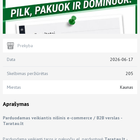
Prekyba
Data
2026-06-17
Skelbimas peržiūrėtas
205
Miestas
Kaunas
Aprašymas
Parduodamas veikiantis nišinis e-commerce / B2B verslas -
Taratau.lt
Parduodama veikianti taros ir pakuočių el. parduotuvė
Taratau.lt
-