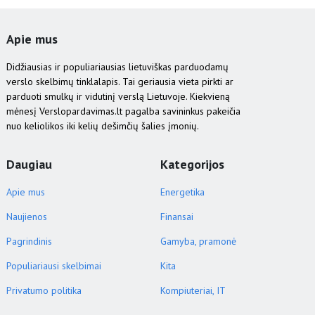
Apie mus
Didžiausias ir populiariausias lietuviškas parduodamų
verslo skelbimų tinklalapis. Tai geriausia vieta pirkti ar
parduoti smulkų ir vidutinį verslą Lietuvoje. Kiekvieną
mėnesį Verslopardavimas.lt pagalba savininkus pakeičia
nuo keliolikos iki kelių dešimčių šalies įmonių.
Daugiau
Kategorijos
Apie mus
Energetika
Naujienos
Finansai
Pagrindinis
Gamyba, pramonė
Populiariausi skelbimai
Kita
Privatumo politika
Kompiuteriai, IT