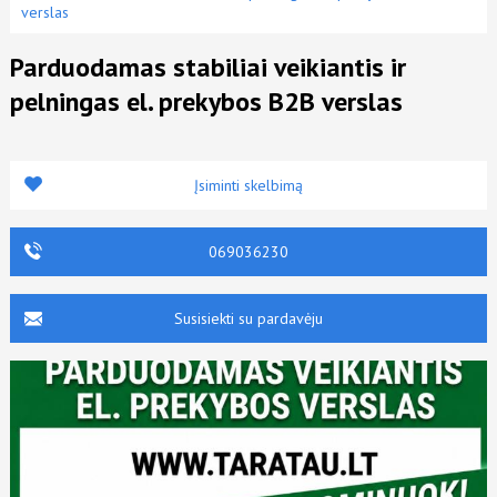
verslas
Parduodamas stabiliai veikiantis ir
pelningas el. prekybos B2B verslas
Įsiminti skelbimą
069036230
Susisiekti su pardavėju