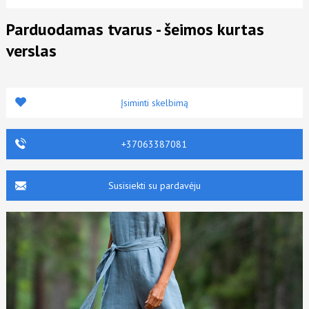
Parduodamas tvarus - šeimos kurtas
verslas
Įsiminti skelbimą
+37063387081
Susisiekti su pardavėju