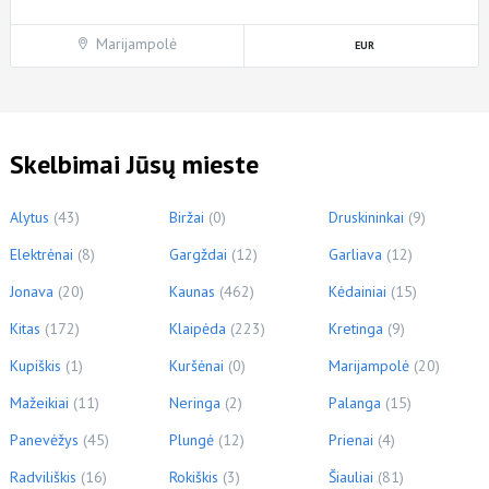
Marijampolė
Skelbimai Jūsų mieste
Alytus
(43)
Biržai
(0)
Druskininkai
(9)
Elektrėnai
(8)
Gargždai
(12)
Garliava
(12)
Jonava
(20)
Kaunas
(462)
Kėdainiai
(15)
Kitas
(172)
Klaipėda
(223)
Kretinga
(9)
Kupiškis
(1)
Kuršėnai
(0)
Marijampolė
(20)
Mažeikiai
(11)
Neringa
(2)
Palanga
(15)
Panevėžys
(45)
Plungė
(12)
Prienai
(4)
Radviliškis
(16)
Rokiškis
(3)
Šiauliai
(81)