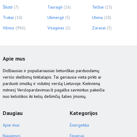
Šilutė
(7)
Tauragė
(16)
Telšiai
(15)
Trakai
(10)
Ukmergė
(5)
Utena
(18)
Vilnius
(986)
Visaginas
(1)
Zarasai
(3)
Apie mus
Didžiausias ir populiariausias lietuviškas parduodamų
verslo skelbimų tinklalapis. Tai geriausia vieta pirkti ar
parduoti smulkų ir vidutinį verslą Lietuvoje. Kiekvieną
mėnesį Verslopardavimas.lt pagalba savininkus pakeičia
nuo keliolikos iki kelių dešimčių šalies įmonių.
Daugiau
Kategorijos
Apie mus
Energetika
Naujienos
Finansai