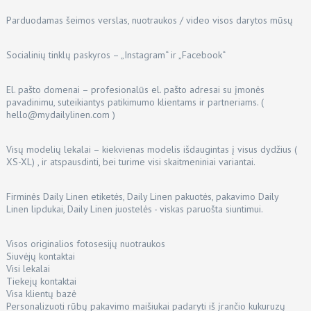
Parduodamas šeimos verslas, nuotraukos / video visos darytos mūsų
Socialinių tinklų paskyros – „Instagram“ ir „Facebook“
El. pašto domenai – profesionalūs el. pašto adresai su įmonės
pavadinimu, suteikiantys patikimumo klientams ir partneriams. (
hello@mydailylinen.com
)
Visų modelių lekalai – kiekvienas modelis išdaugintas į visus dydžius (
XS-XL) , ir atspausdinti, bei turime visi skaitmeniniai variantai.
Firminės Daily Linen etiketės, Daily Linen pakuotės, pakavimo Daily
Linen lipdukai, Daily Linen juostelės - viskas paruošta siuntimui.
Visos originalios fotosesijų nuotraukos
Siuvėjų kontaktai
Visi lekalai
Tiekejų kontaktai
Visa klientų bazė
Personalizuoti rūbų pakavimo maišiukai padaryti iš įrančio kukuruzų