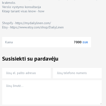
krakmolo.
Verslo vystymo konsultacija
Kitaip tariant visas know - how
Shopify -
https://mydailylinen.com/
Etsy -
https://www.etsy.com/shop/DailyLinen
Kaina
7000
EUR
Susisiekti su pardavėju
Jūsų el. pašto adresas
Jūsų telefono numeris
Jūsų žinutė…
*
*