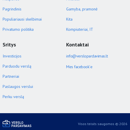
Pagrindinis
Gamyba, pramonė
Populiariausi skelbimai
Kita
Privatumo politika
Kompiuteriai, IT
Sritys
Kontaktai
Investicijos
info@verslopardavimas.lt
Parduodu verslą
Mes facebook`e
Partneriai
Paslaugos verslui
Perku verslą
Visos teisės saugomos © 2026