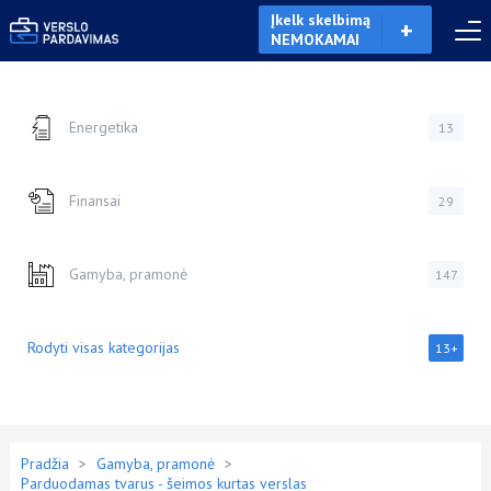
Įkelk skelbimą
NEMOKAMAI
Energetika
13
Finansai
29
Gamyba, pramonė
147
Rodyti visas kategorijas
13+
Pradžia
>
Gamyba, pramonė
>
Parduodamas tvarus - šeimos kurtas verslas