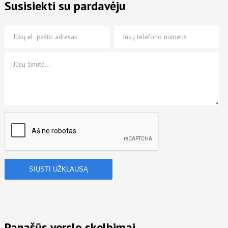
Susisiekti su pardavėju
Jūsų el. pašto adresas
Jūsų telefono numeris
Jūsų žinutė…
*
*
Panašūs verslo skelbimai