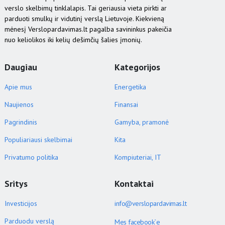
verslo skelbimų tinklalapis. Tai geriausia vieta pirkti ar
parduoti smulkų ir vidutinį verslą Lietuvoje. Kiekvieną
mėnesį Verslopardavimas.lt pagalba savininkus pakeičia
nuo keliolikos iki kelių dešimčių šalies įmonių.
Daugiau
Kategorijos
Apie mus
Energetika
Naujienos
Finansai
Pagrindinis
Gamyba, pramonė
Populiariausi skelbimai
Kita
Privatumo politika
Kompiuteriai, IT
Sritys
Kontaktai
Investicijos
info@verslopardavimas.lt
Parduodu verslą
Mes facebook`e