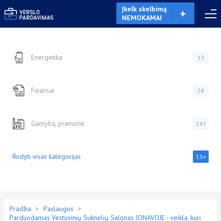
Įkelk skelbimą
NEMOKAMAI
Energetika
13
Finansai
28
Gamyba, pramonė
147
Rodyti visas kategorijas
13+
Pradžia
>
Paslaugos
>
Parduodamas Vestuvinių Suknelių Salonas JONAVOJE - veikla, kuri