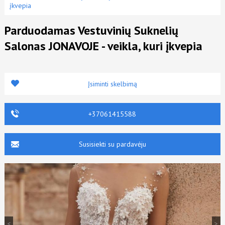
įkvepia
Parduodamas Vestuvinių Suknelių
Salonas JONAVOJE - veikla, kuri įkvepia
Įsiminti skelbimą
+37061415588
Susisiekti su pardavėju
<
>