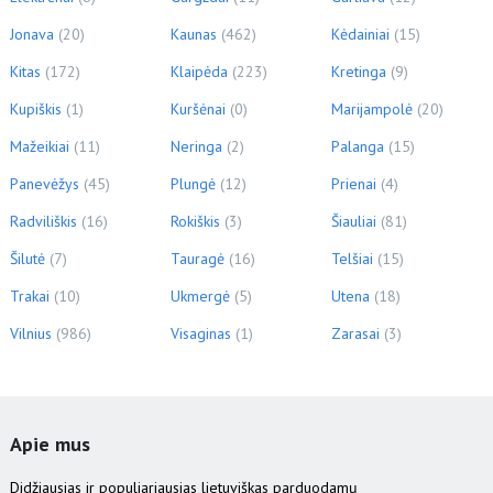
Jonava
(20)
Kaunas
(462)
Kėdainiai
(15)
Kitas
(172)
Klaipėda
(223)
Kretinga
(9)
Kupiškis
(1)
Kuršėnai
(0)
Marijampolė
(20)
Mažeikiai
(11)
Neringa
(2)
Palanga
(15)
Panevėžys
(45)
Plungė
(12)
Prienai
(4)
Radviliškis
(16)
Rokiškis
(3)
Šiauliai
(81)
Šilutė
(7)
Tauragė
(16)
Telšiai
(15)
Trakai
(10)
Ukmergė
(5)
Utena
(18)
Vilnius
(986)
Visaginas
(1)
Zarasai
(3)
Apie mus
Didžiausias ir populiariausias lietuviškas parduodamų