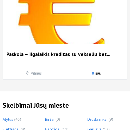
Paskola – ilgalaikis kreditas su vekseliu bet...
Vilnius
0
Skelbimai Jūsų mieste
Alytus
(43)
Biržai
(0)
Druskininkai
(9)
Elektrėnai
(8)
Gargždai
(11)
Garliava
(12)