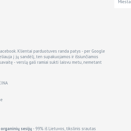
Miesta
Facebook. Klientai parduotuves randa patys - per Google
keliauja į jų sandėlį, ten supakuojamos ir išsiunčiamos
 savaitę - verslą gali ramiai sukti laisvu metu, nemetant
EINA
se
organinių sesijų
- 99% iš Lietuvos, tikslinis srautas