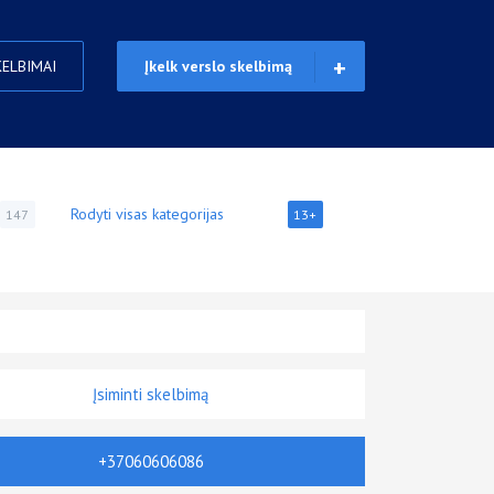
KELBIMAI
Įkelk verslo skelbimą
Rodyti visas kategorijas
147
13+
Įsiminti skelbimą
+37060606086