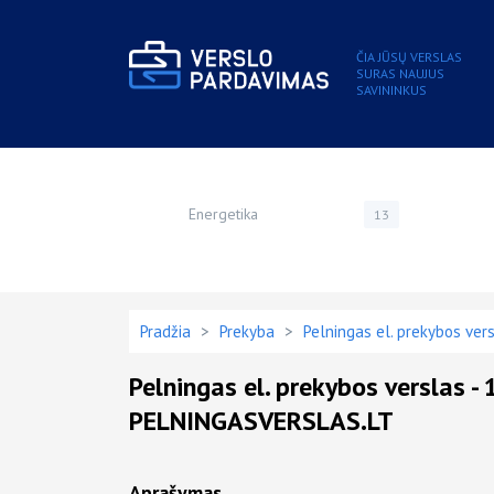
ČIA JŪSŲ VERSLAS
SURAS NAUJUS
SAVININKUS
Energetika
13
Pradžia
>
Prekyba
>
Pelningas el. prekybos ver
Pelningas el. prekybos verslas - 
PELNINGASVERSLAS.LT
Aprašymas