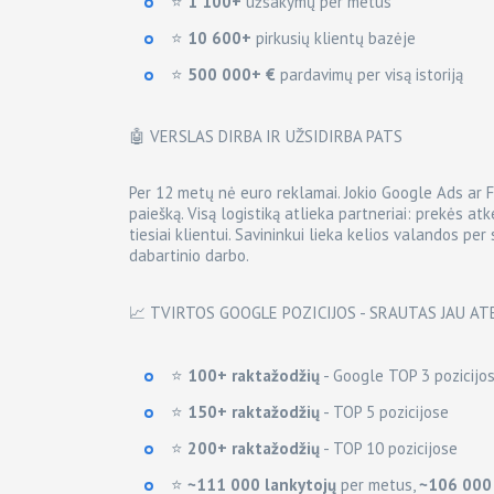
⭐
1 100+
užsakymų per metus
⭐
10 600+
pirkusių klientų bazėje
⭐
500 000+ €
pardavimų per visą istoriją
🤖 VERSLAS DIRBA IR UŽSIDIRBA PATS
Per 12 metų nė euro reklamai. Jokio Google Ads ar 
paiešką. Visą logistiką atlieka partneriai: prekės at
tiesiai klientui. Savininkui lieka kelios valandos per
dabartinio darbo.
📈 TVIRTOS GOOGLE POZICIJOS - SRAUTAS JAU AT
⭐
100+ raktažodžių
- Google TOP 3 pozicijo
⭐
150+ raktažodžių
- TOP 5 pozicijose
⭐
200+ raktažodžių
- TOP 10 pozicijose
⭐
~111 000 lankytojų
per metus,
~106 000 