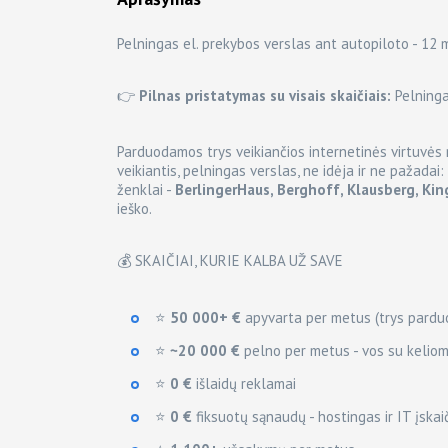
Pelningas el. prekybos verslas ant autopiloto - 12 
👉
Pilnas pristatymas su visais skaičiais:
Pelninga
Parduodamos trys veikiančios internetinės virtuvės 
veikiantis, pelningas verslas, ne idėja ir ne pažadai: 
ženklai -
BerlingerHaus, Berghoff, Klausberg, Ki
ieško.
💰 SKAIČIAI, KURIE KALBA UŽ SAVE
⭐
50 000+ €
apyvarta per metus (trys pardu
⭐
~20 000 €
pelno per metus - vos su keliom
⭐
0 €
išlaidų reklamai
⭐
0 €
fiksuotų sąnaudų - hostingas ir IT įskai