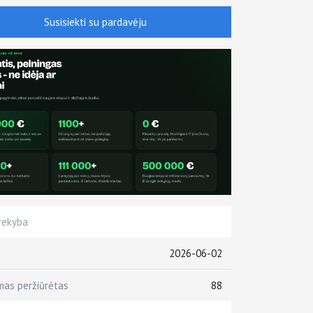
Susisiekti su pardavėju
rekyba
2026-06-02
mas peržiūrėtas
88