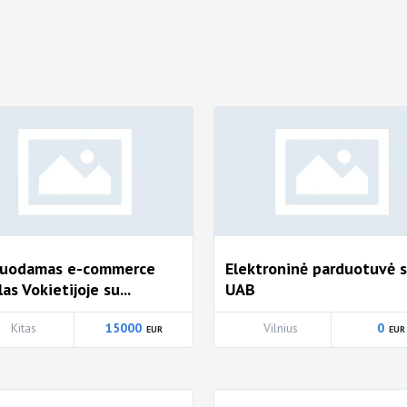
duodamas e-commerce
Elektroninė parduotuvė 
las Vokietijoje su...
UAB
Kitas
15000
Vilnius
0