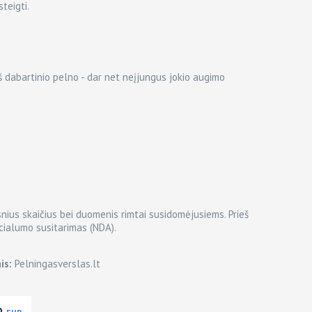
teigti.
š dabartinio pelno - dar net neįjungus jokio augimo
nius skaičius bei duomenis rimtai susidomėjusiems. Prieš
cialumo susitarimas (NDA).
is:
Pelningasverslas.lt
0