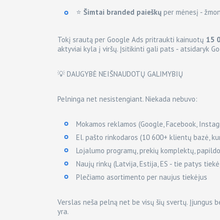
⭐
Šimtai branded paieškų
per mėnesį - žmonė
Tokį srautą per Google Ads pritraukti kainuotų
15 
aktyviai kyla į viršų. Įsitikinti gali pats - atsidaryk 
💡 DAUGYBĖ NEIŠNAUDOTŲ GALIMYBIŲ
Pelninga net nesistengiant. Niekada nebuvo:
Mokamos reklamos (Google, Facebook, Instag
El. pašto rinkodaros (10 600+ klientų bazė, kur
Lojalumo programų, prekių komplektų, papil
Naujų rinkų (Latvija, Estija, ES - tie patys tiekė
Plečiamo asortimento per naujus tiekėjus
Verslas neša pelną net be visų šių svertų. Įjungus b
yra.