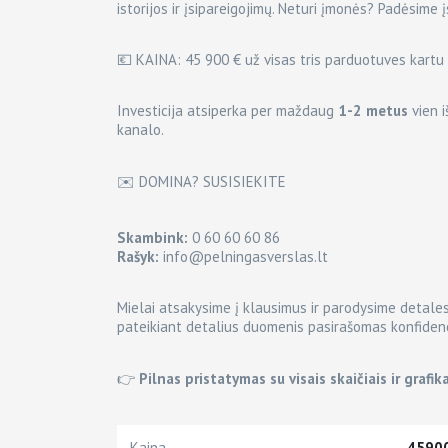
istorijos ir įsipareigojimų. Neturi įmonės? Padėsime įs
💶 KAINA: 45 900 € už visas tris parduotuves kartu
Investicija atsiperka per maždaug
1-2 metus
vien i
kanalo.
✉️ DOMINA? SUSISIEKITE
Skambink:
0 60 60 60 86
Rašyk:
info@pelningasverslas.lt
Mielai atsakysime į klausimus ir parodysime detales
pateikiant detalius duomenis pasirašomas konfiden
👉
Pilnas pristatymas su visais skaičiais ir grafika
Kaina
4590