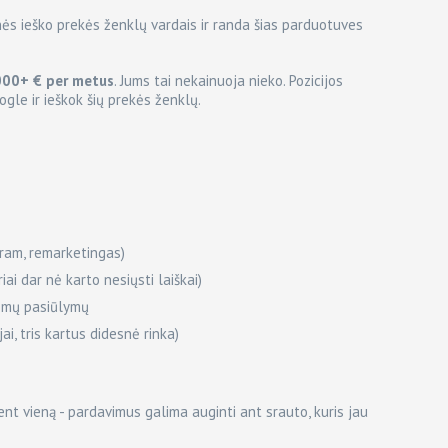
s ieško prekės ženklų vardais ir randa šias parduotuves
000+ € per metus
. Jums tai nekainuoja nieko. Pozicijos
Google ir ieškok šių prekės ženklų.
ram, remarketingas)
iai dar nė karto nesiųsti laiškai)
domų pasiūlymų
jai, tris kartus didesnė rinka)
ent vieną - pardavimus galima auginti ant srauto, kuris jau