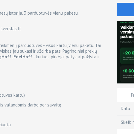
metų istorija. 3 parduotuvės vienu paketu.
sverslas.lt
reikmenų parduotuvės - visos kartu, vienu paketu. Tai
viskas jau sukasi ir uždirba pats. Pagrindiniai prekių
ngHoff, EdelHoff
- kuriuos pirkėjai patys atpažįsta ir
P
otuvės kartu)
is valandomis darbo per savaitę
Data
Skelbi
čiuota