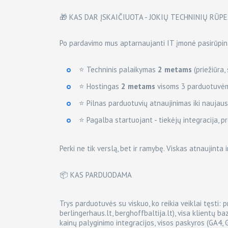
🎁 KAS DAR ĮSKAIČIUOTA - JOKIŲ TECHNINIŲ RŪP
Po pardavimo mus aptarnaujanti IT įmonė pasirūpin
⭐ Techninis palaikymas
2 metams
(priežiūra,
⭐ Hostingas
2 metams
visoms 3 parduotuvė
⭐ Pilnas parduotuvių atnaujinimas iki naujaus
⭐ Pagalba startuojant - tiekėjų integracija, p
Perki ne tik verslą, bet ir ramybę. Viskas atnaujinta 
📦 KAS PARDUODAMA
Trys parduotuvės su viskuo, ko reikia veiklai tęsti:
berlingerhaus.lt, berghoffbaltija.lt), visa klientų b
kainų palyginimo integracijos, visos paskyros (GA4, 