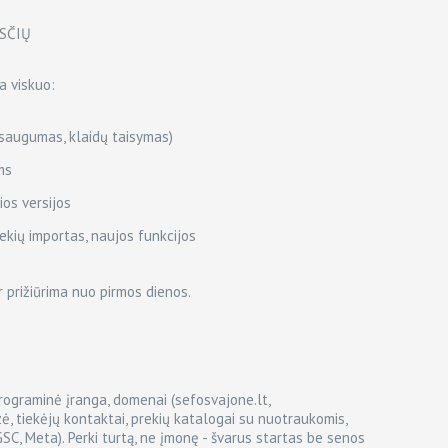
ESČIŲ
a viskuo:
 saugumas, klaidų taisymas)
ms
ios versijos
rekių importas, naujos funkcijos
ir prižiūrima nuo pirmos dienos.
 programinė įranga, domenai (sefosvajone.lt,
azė, tiekėjų kontaktai, prekių katalogai su nuotraukomis,
GSC, Meta). Perki turtą, ne įmonę - švarus startas be senos