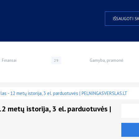
IŠSAUGOTI S
Finansai
Gamyba, pramonė
29
slas - 12 metų istorija, 3 el. parduotuvės | PELNINGASVERSLAS.LT
12 metų istorija, 3 el. parduotuvės |