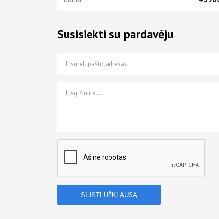
Susisiekti su pardavėju
Jūsų el. pašto adresas
Jūsų telefono numeris
Jūsų žinutė…
*
*