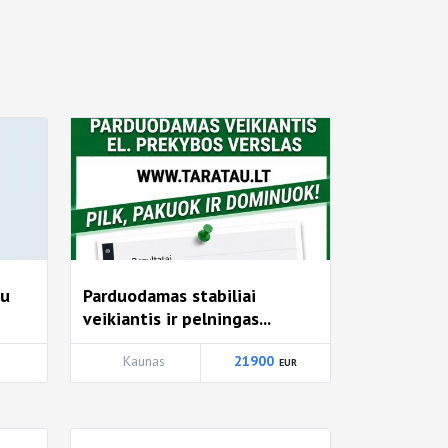
su
Parduodamas stabiliai
veikiantis ir pelningas...
Kaunas
21900