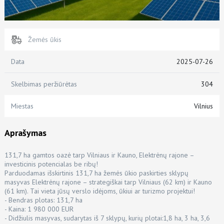
Žemės ūkis
Data
2025-07-26
Skelbimas peržiūrėtas
304
Miestas
Vilnius
Aprašymas
131,7 ha gamtos oazė tarp Vilniaus ir Kauno, Elektrėnų rajone –
investicinis potencialas be ribų!
Parduodamas išskirtinis 131,7 ha žemės ūkio paskirties sklypų
masyvas Elektrėnų rajone – strategiškai tarp Vilniaus (62 km) ir Kauno
(61 km). Tai vieta jūsų verslo idėjoms, ūkiui ar turizmo projektui!
- Bendras plotas: 131,7 ha
- Kaina: 1 980 000 EUR
- Didžiulis masyvas, sudarytas iš 7 sklypų, kurių plotai:1,8 ha, 3 ha, 3,6