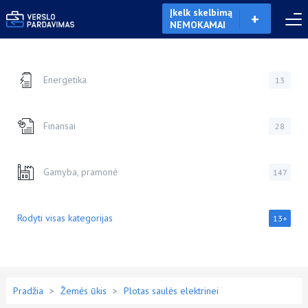
Įkelk skelbimą
NEMOKAMAI
Energetika
13
Finansai
28
Gamyba, pramonė
147
Rodyti visas kategorijas
13+
Pradžia
>
Žemės ūkis
>
Plotas saulės elektrinei