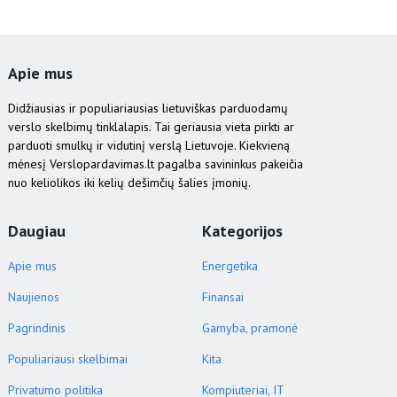
Apie mus
Didžiausias ir populiariausias lietuviškas parduodamų
verslo skelbimų tinklalapis. Tai geriausia vieta pirkti ar
parduoti smulkų ir vidutinį verslą Lietuvoje. Kiekvieną
mėnesį Verslopardavimas.lt pagalba savininkus pakeičia
nuo keliolikos iki kelių dešimčių šalies įmonių.
Daugiau
Kategorijos
Apie mus
Energetika
Naujienos
Finansai
Pagrindinis
Gamyba, pramonė
Populiariausi skelbimai
Kita
Privatumo politika
Kompiuteriai, IT