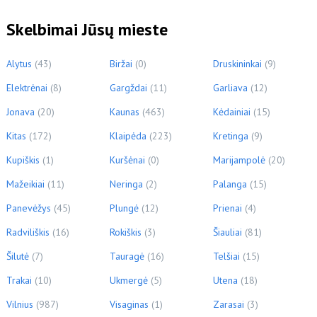
Skelbimai Jūsų mieste
Alytus
(43)
Biržai
(0)
Druskininkai
(9)
Elektrėnai
(8)
Gargždai
(11)
Garliava
(12)
Jonava
(20)
Kaunas
(463)
Kėdainiai
(15)
Kitas
(172)
Klaipėda
(223)
Kretinga
(9)
Kupiškis
(1)
Kuršėnai
(0)
Marijampolė
(20)
Mažeikiai
(11)
Neringa
(2)
Palanga
(15)
Panevėžys
(45)
Plungė
(12)
Prienai
(4)
Radviliškis
(16)
Rokiškis
(3)
Šiauliai
(81)
Šilutė
(7)
Tauragė
(16)
Telšiai
(15)
Trakai
(10)
Ukmergė
(5)
Utena
(18)
Vilnius
(987)
Visaginas
(1)
Zarasai
(3)