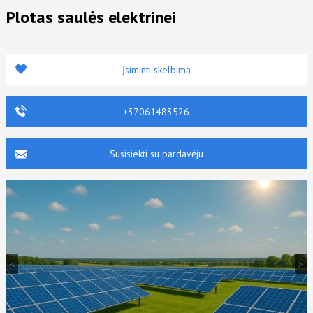
Plotas saulės elektrinei
Įsiminti skelbimą
+37061483526
Susisiekti su pardavėju
<
>