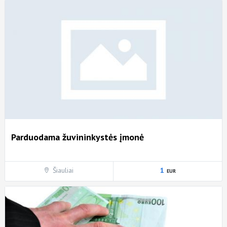
Parduodama žuvininkystės įmonė
Šiauliai
1