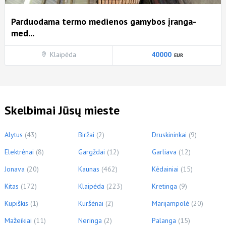
Parduodama termo medienos gamybos įranga-
med...
Klaipėda
40000
Skelbimai Jūsų mieste
Alytus
(43)
Biržai
(2)
Druskininkai
(9)
Elektrėnai
(8)
Gargždai
(12)
Garliava
(12)
Jonava
(20)
Kaunas
(462)
Kėdainiai
(15)
Kitas
(172)
Klaipėda
(223)
Kretinga
(9)
Kupiškis
(1)
Kuršėnai
(2)
Marijampolė
(20)
Mažeikiai
(11)
Neringa
(2)
Palanga
(15)