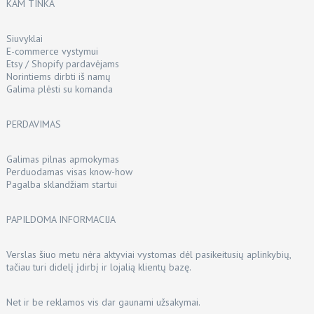
KAM TINKA
Siuvyklai
E-commerce vystymui
Etsy / Shopify pardavėjams
Norintiems dirbti iš namų
Galima plėsti su komanda
PERDAVIMAS
Galimas pilnas apmokymas
Perduodamas visas know-how
Pagalba sklandžiam startui
PAPILDOMA INFORMACIJA
Verslas šiuo metu nėra aktyviai vystomas dėl pasikeitusių aplinkybių,
tačiau turi didelį įdirbį ir lojalią klientų bazę.
Net ir be reklamos vis dar gaunami užsakymai.