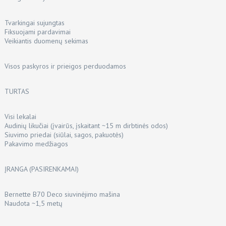
Tvarkingai sujungtas
Fiksuojami pardavimai
Veikiantis duomenų sekimas
Visos paskyros ir prieigos perduodamos
TURTAS
Visi lekalai
Audinių likučiai (įvairūs, įskaitant ~15 m dirbtinės odos)
Siuvimo priedai (siūlai, sagos, pakuotės)
Pakavimo medžiagos
ĮRANGA (PASIRENKAMAI)
Bernette B70 Deco siuvinėjimo mašina
Naudota ~1,5 metų