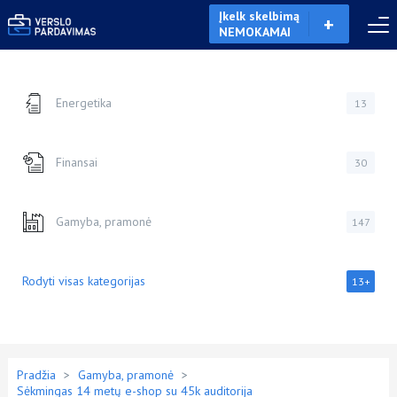
Įkelk skelbimą
NEMOKAMAI
Energetika
13
Finansai
30
Gamyba, pramonė
147
Rodyti visas kategorijas
13+
Pradžia
>
Gamyba, pramonė
>
Sėkmingas 14 metų e-shop su 45k auditorija