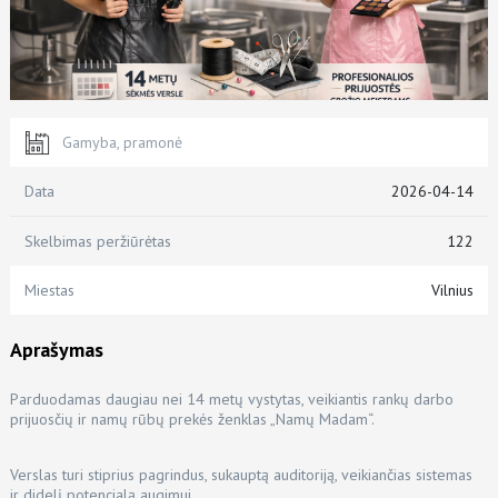
Gamyba, pramonė
Data
2026-04-14
Skelbimas peržiūrėtas
122
Miestas
Vilnius
Aprašymas
Parduodamas daugiau nei 14 metų vystytas, veikiantis rankų darbo
prijuosčių ir namų rūbų prekės ženklas „Namų Madam“.
Verslas turi stiprius pagrindus, sukauptą auditoriją, veikiančias sistemas
ir didelį potencialą augimui.