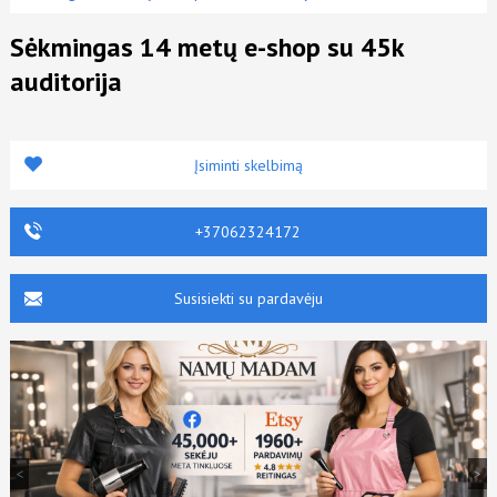
Sėkmingas 14 metų e-shop su 45k
auditorija
Įsiminti skelbimą
+37062324172
Susisiekti su pardavėju
<
>