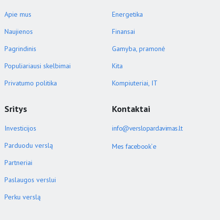
Apie mus
Energetika
Naujienos
Finansai
Pagrindinis
Gamyba, pramonė
Populiariausi skelbimai
Kita
Privatumo politika
Kompiuteriai, IT
Sritys
Kontaktai
Investicijos
info@verslopardavimas.lt
Parduodu verslą
Mes facebook`e
Partneriai
Paslaugos verslui
Perku verslą