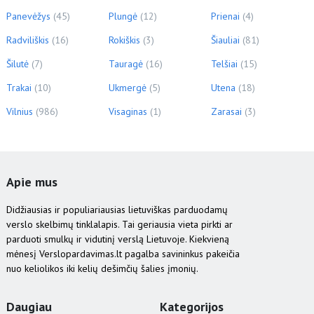
Panevėžys
(45)
Plungė
(12)
Prienai
(4)
Radviliškis
(16)
Rokiškis
(3)
Šiauliai
(81)
Šilutė
(7)
Tauragė
(16)
Telšiai
(15)
Trakai
(10)
Ukmergė
(5)
Utena
(18)
Vilnius
(986)
Visaginas
(1)
Zarasai
(3)
Apie mus
Didžiausias ir populiariausias lietuviškas parduodamų
verslo skelbimų tinklalapis. Tai geriausia vieta pirkti ar
parduoti smulkų ir vidutinį verslą Lietuvoje. Kiekvieną
mėnesį Verslopardavimas.lt pagalba savininkus pakeičia
nuo keliolikos iki kelių dešimčių šalies įmonių.
Daugiau
Kategorijos