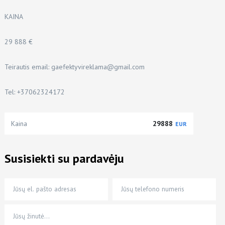
KAINA
29 888 €
Teirautis email:
gaefektyvireklama@gmail.com
Tel: +37062324172
Kaina
29888
EUR
Susisiekti su pardavėju
Jūsų el. pašto adresas
Jūsų telefono numeris
Jūsų žinutė…
*
*